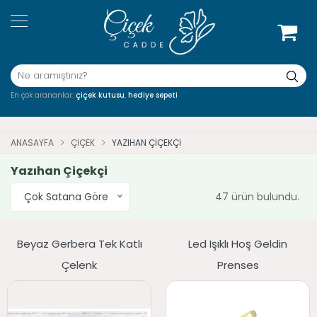
En çok arananlar:
çiçek kutusu
,
hediye sepeti
ANASAYFA
ÇIÇEK
YAZIHAN ÇIÇEKÇI
Yazıhan Çiçekçi
Çok Satana Göre
47 ürün bulundu.
Beyaz Gerbera Tek Katlı
Led Işıklı Hoş Geldin
Çelenk
Prenses