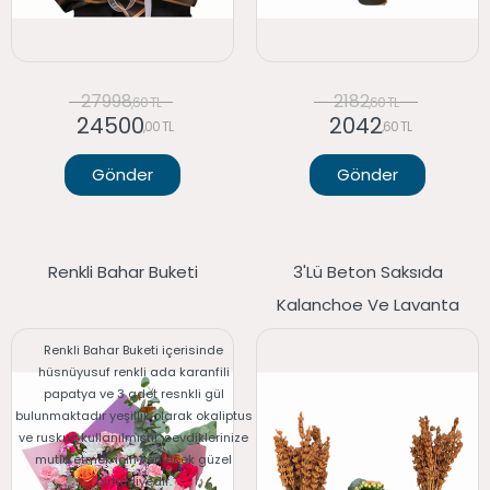
27998
2182
,60 TL
,60 TL
24500
2042
,00 TL
,60 TL
Gönder
Gönder
Renkli Bahar Buketi
3'lü Beton Saksıda
Kalanchoe Ve Lavanta
Renkli Bahar Buketi içerisinde
hüsnüyusuf renkli ada karanfili
papatya ve 3 adet resnkli gül
bulunmaktadır yeşillik olarak okaliptus
ve ruskus kullanılmıştır. sevdiklerinize
mutlu etmek için verilecek güzel
birhediyedir.