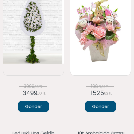
3999
1984
,00 TL
,02 TL
3499
1525
,00 TL
,82 TL
Gönder
Gönder
Led Işıklı Hoş Geldin
Jüt Ambalajda Kırmızı