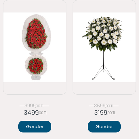
3999
3899
,00 TL
,00 TL
3499
3199
,00 TL
,00 TL
Gönder
Gönder