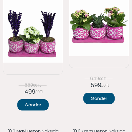
649
,00 TL
599
559
,00 TL
,00 TL
499
,00 TL
Gönder
Gönder
3'lü Mavi Beton Saksıda
3'lü Krem Beton Saksıda