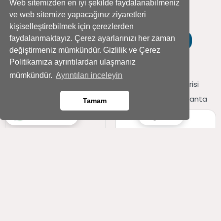
Web sitemizden en iyi şekilde faydalanabilmeniz
559
558
,00 TL
,60 TL
ve web sitemize yapacağınız ziyaretleri
499
502
,00 TL
,60 TL
kişiselleştirebilmek için çerezlerden
faydalanmaktayız. Çerez ayarlarınızı her zaman
Gönder
Gönder
değiştirmeniz mümkündür. Gizlilik ve Çerez
Politikamıza ayrıntılardan ulaşmanız
mümkündür.
Ayrıntıları inceleyin
3'lü Mor Beton Saksıda
Hayat Ağacı Serisi
Kalanchoe Ve Lavanta
Kalanchoe Ve Lavanta
Tamam
Ara
Whatsapp