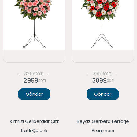
3259
3359
,00 TL
,00 TL
2999
3099
,00 TL
,00 TL
Gönder
Gönder
Kırmızı Gerberalar Çift
Beyaz Gerbera Ferforje
Katlı Çelenk
Aranjmanı