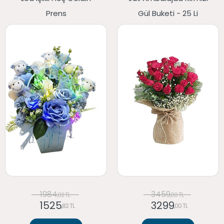
Prens
Gül Buketi - 25 Li
1984
3459
,02 TL
,00 TL
1525
3299
,82 TL
,00 TL