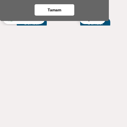
559
558
,00 TL
,60 TL
499
502
Tamam
,00 TL
,60 TL
Ara
Whatsapp
Gönder
Gönder
3'lü Mor Beton Saksıda
Hayat Ağacı Serisi
Kalanchoe Ve Lavanta
Kalanchoe Ve Lavanta