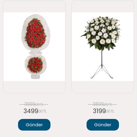
3999
3899
,00 TL
,00 TL
3499
3199
,00 TL
,00 TL
Gönder
Gönder