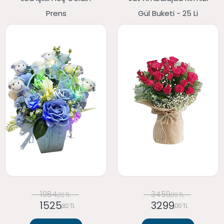
Prens
Gül Buketi - 25 Li
1984
3459
,02 TL
,00 TL
1525
3299
,82 TL
,00 TL