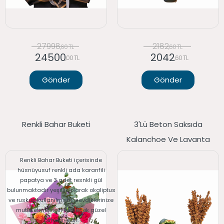
27998
2182
,60 TL
,60 TL
24500
2042
,00 TL
,60 TL
Gönder
Gönder
Renkli Bahar Buketi
3'lü Beton Saksıda
Kalanchoe Ve Lavanta
Renkli Bahar Buketi içerisinde
hüsnüyusuf renkli ada karanfili
papatya ve 3 adet resnkli gül
bulunmaktadır yeşillik olarak okaliptus
ve ruskus kullanılmıştır. sevdiklerinize
mutlu etmek için verilecek güzel
birhediyedir.