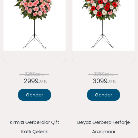
3259
3359
,00 TL
,00 TL
2999
3099
,00 TL
,00 TL
Gönder
Gönder
Kırmızı Gerberalar Çift
Beyaz Gerbera Ferforje
Katlı Çelenk
Aranjmanı