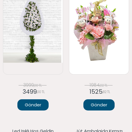
3999
1984
,00 TL
,02 TL
3499
1525
,00 TL
,82 TL
Gönder
Gönder
Led Işıklı Hoş Geldin
Jüt Ambalajda Kırmızı