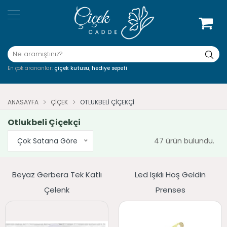
En çok arananlar:
çiçek kutusu
,
hediye sepeti
ANASAYFA
ÇIÇEK
OTLUKBELI ÇIÇEKÇI
Otlukbeli Çiçekçi
Çok Satana Göre
47 ürün bulundu.
Beyaz Gerbera Tek Katlı
Led Işıklı Hoş Geldin
Çelenk
Prenses