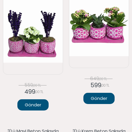
649
,00 TL
599
559
,00 TL
,00 TL
499
,00 TL
Gönder
Gönder
3'lü Mavi Beton Saksıda
3'lü Krem Beton Saksıda