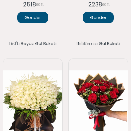
2518
2238
,60 TL
,60 TL
Gönder
Gönder
150'li Beyaz Gül Buketi
15'liKırmızı Gül Buketi