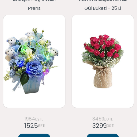
Prens
Gül Buketi - 25 Li
1984
3459
,02 TL
,00 TL
1525
3299
,82 TL
,00 TL