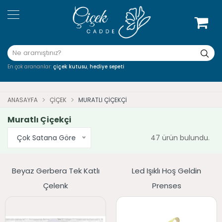
En çok arananlar:
çiçek kutusu
,
hediye sepeti
ANASAYFA
ÇIÇEK
MURATLI ÇIÇEKÇI
Muratlı Çiçekçi
Çok Satana Göre
47 ürün bulundu.
Beyaz Gerbera Tek Katlı
Led Işıklı Hoş Geldin
Çelenk
Prenses