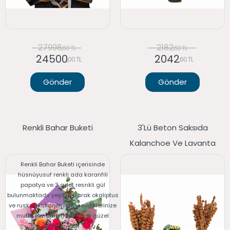
27998
2182
,60 TL
,60 TL
24500
2042
,00 TL
,60 TL
Gönder
Gönder
Renkli Bahar Buketi
3'lü Beton Saksıda
Kalanchoe Ve Lavanta
Renkli Bahar Buketi içerisinde
hüsnüyusuf renkli ada karanfili
papatya ve 3 adet resnkli gül
bulunmaktadır yeşillik olarak okaliptus
ve ruskus kullanılmıştır. sevdiklerinize
mutlu etmek için verilecek güzel
birhediyedir.