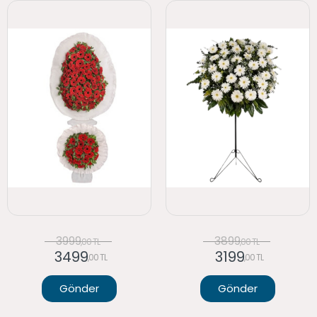
3999
3899
,00 TL
,00 TL
3499
3199
,00 TL
,00 TL
Gönder
Gönder