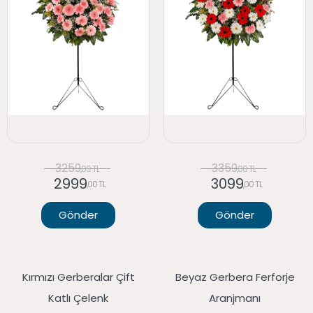
3259
3359
,00 TL
,00 TL
2999
3099
,00 TL
,00 TL
Gönder
Gönder
Kırmızı Gerberalar Çift
Beyaz Gerbera Ferforje
Katlı Çelenk
Aranjmanı