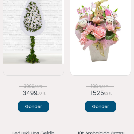
3999
1984
,00 TL
,02 TL
3499
1525
,00 TL
,82 TL
Gönder
Gönder
Led Işıklı Hoş Geldin
Jüt Ambalajda Kırmızı