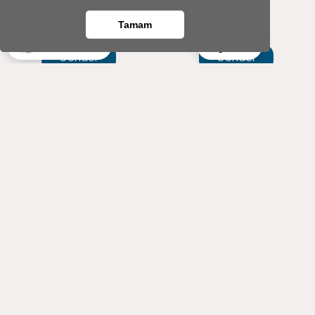
559
558
,00 TL
,60 TL
499
502
Tamam
,00 TL
,60 TL
Ara
Whatsapp
Gönder
Gönder
3'lü Mor Beton Saksıda
Hayat Ağacı Serisi
Kalanchoe Ve Lavanta
Kalanchoe Ve Lavanta