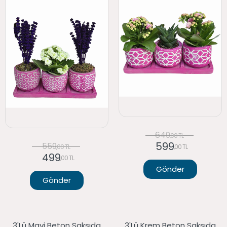
649
,00 TL
599
559
,00 TL
,00 TL
499
,00 TL
Gönder
Gönder
3'lü Mavi Beton Saksıda
3'lü Krem Beton Saksıda