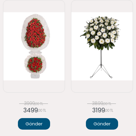
3999
3899
,00 TL
,00 TL
3499
3199
,00 TL
,00 TL
Gönder
Gönder