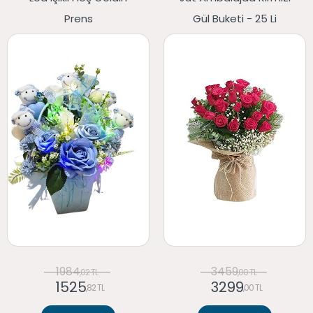
Prens
Gül Buketi - 25 Li
1984
3459
,02 TL
,00 TL
1525
3299
,82 TL
,00 TL