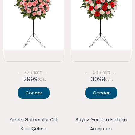
3259
3359
,00 TL
,00 TL
2999
3099
,00 TL
,00 TL
Gönder
Gönder
Kırmızı Gerberalar Çift
Beyaz Gerbera Ferforje
Katlı Çelenk
Aranjmanı