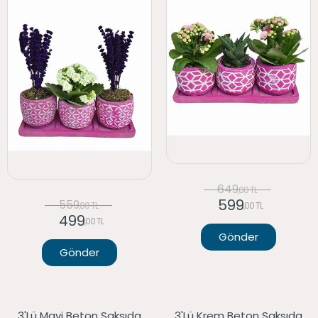
649
,00 TL
599
559
,00 TL
,00 TL
499
,00 TL
Gönder
Gönder
3'lü Mavi Beton Saksıda
3'lü Krem Beton Saksıda