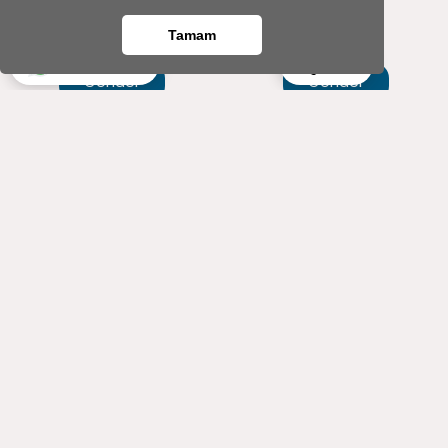
559
558
,00 TL
,60 TL
499
502
Tamam
,00 TL
,60 TL
Ara
Whatsapp
Gönder
Gönder
3'lü Mor Beton Saksıda
Hayat Ağacı Serisi
Kalanchoe Ve Lavanta
Kalanchoe Ve Lavanta