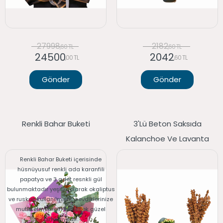
27998
2182
,60 TL
,60 TL
24500
2042
,00 TL
,60 TL
Gönder
Gönder
Renkli Bahar Buketi
3'lü Beton Saksıda
Kalanchoe Ve Lavanta
Renkli Bahar Buketi içerisinde
hüsnüyusuf renkli ada karanfili
papatya ve 3 adet resnkli gül
bulunmaktadır yeşillik olarak okaliptus
ve ruskus kullanılmıştır. sevdiklerinize
mutlu etmek için verilecek güzel
birhediyedir.