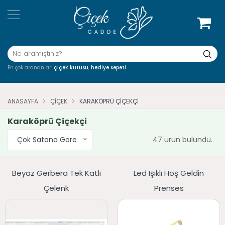
En çok arananlar:
çiçek kutusu
,
hediye sepeti
ANASAYFA
ÇIÇEK
KARAKÖPRÜ ÇIÇEKÇI
Karaköprü Çiçekçi
Çok Satana Göre
47 ürün bulundu.
Beyaz Gerbera Tek Katlı
Led Işıklı Hoş Geldin
Çelenk
Prenses