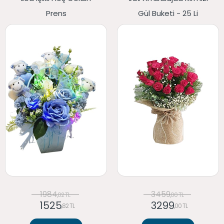
Prens
Gül Buketi - 25 Li
1984
3459
,02 TL
,00 TL
1525
3299
,82 TL
,00 TL