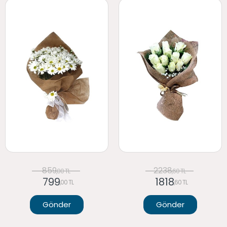
859
2238
,00 TL
,60 TL
799
1818
,00 TL
,60 TL
Gönder
Gönder