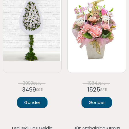
3999
1984
,00 TL
,02 TL
3499
1525
,00 TL
,82 TL
Gönder
Gönder
Led Işıklı Hoş Geldin
Jüt Ambalajda Kırmızı