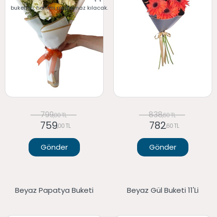
buketleri, her anı unutulmaz kılacak.
799
838
,00 TL
,60 TL
759
782
,00 TL
,60 TL
Gönder
Gönder
Beyaz Papatya Buketi
Beyaz Gül Buketi 11'li