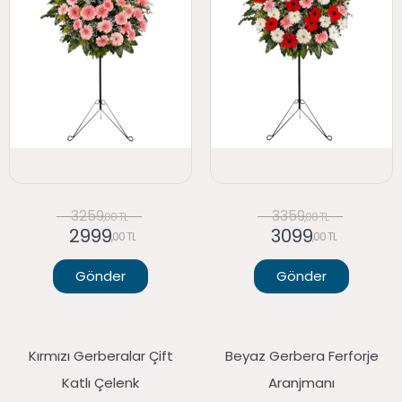
3259
3359
,00 TL
,00 TL
2999
3099
,00 TL
,00 TL
Gönder
Gönder
Kırmızı Gerberalar Çift
Beyaz Gerbera Ferforje
Katlı Çelenk
Aranjmanı