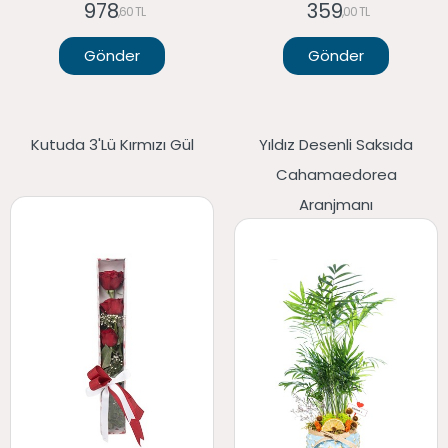
978
359
,60 TL
,00 TL
Gönder
Gönder
Kutuda 3'lü Kırmızı Gül
Yıldız Desenli Saksıda
Cahamaedorea
Aranjmanı