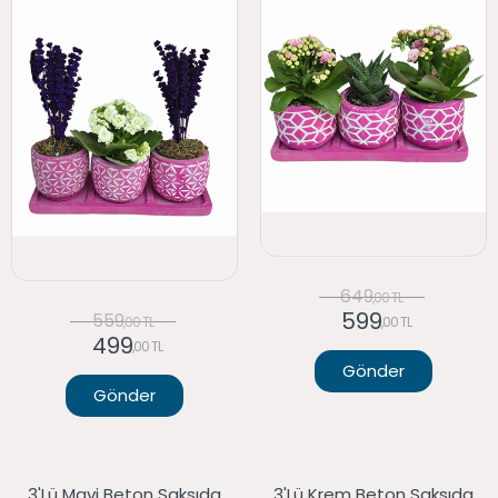
649
,00 TL
599
559
,00 TL
,00 TL
499
,00 TL
Gönder
Gönder
3'lü Mavi Beton Saksıda
3'lü Krem Beton Saksıda