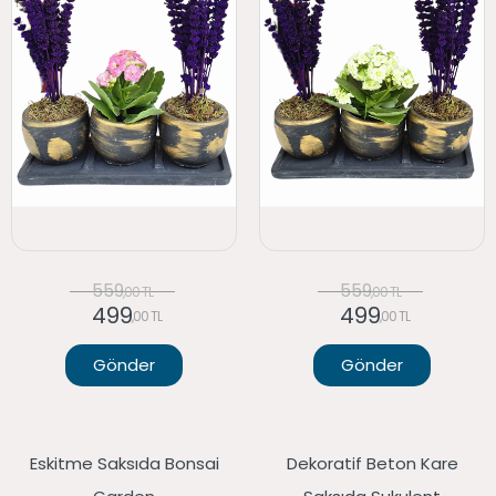
559
559
,00 TL
,00 TL
499
499
,00 TL
,00 TL
Gönder
Gönder
Eskitme Saksıda Bonsai
Dekoratif Beton Kare