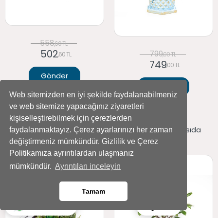
558
,60 TL
502
799
,60 TL
,00 TL
749
,00 TL
Gönder
Gönder
Web sitemizden en iyi şekilde faydalanabilmeniz
ve web sitemize yapacağınız ziyaretleri
kişiselleştirebilmek için çerezlerden
Yıldız Desenli Saksıda
Yıldız Desenli Saksıda
faydalanmaktayız. Çerez ayarlarınızı her zaman
değiştirmeniz mümkündür. Gizlilik ve Çerez
Sukulent Aranjmanı
Mini Bonsai
Politikamıza ayrıntılardan ulaşmanız
mümkündür.
Ayrıntıları inceleyin
Tamam
Ara
Whatsapp