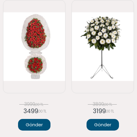
3999
3899
,00 TL
,00 TL
3499
3199
,00 TL
,00 TL
Gönder
Gönder