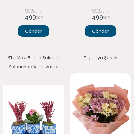
599
599
,00 TL
,00 TL
499
499
,00 TL
,00 TL
Gönder
Gönder
3'lü Mavi Beton Saksıda
Papatya Şöleni
Kalanchoe Ve Lavanta