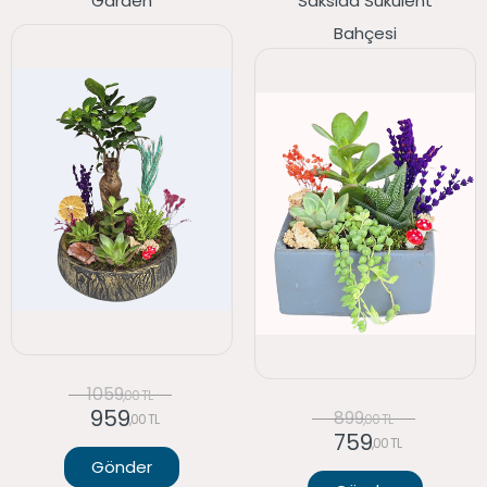
Garden
Saksıda Sukulent
Bahçesi
1059
,00 TL
959
899
,00 TL
,00 TL
759
,00 TL
Gönder