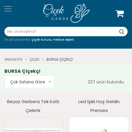
En çok arananlar:
çiçek kutusu
,
hediye sepeti
ANASAYFA
ÇIÇEK
BURSA ÇIÇEKÇI
BURSA Çiçekçi
Çok Satana Göre
237 ürün bulundu.
Beyaz Gerbera Tek Katlı
Led Işıklı Hoş Geldin
Çelenk
Prenses