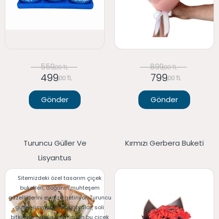
559
899
,00 TL
,00 TL
499
799
,00 TL
,00 TL
Gönder
Gönder
Turuncu Güller Ve
Kırmızı Gerbera Buketi
Lisyantus
Sitemizdeki özel tasarım çiçek
buketleri, doğanın muhteşem
güzelliklerini evinize getiriyor. Turuncu
güller, lisyantus, papatyalar, soli
bitkilerle özenle hazırlanan bu çiçek